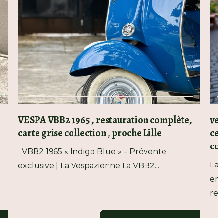
VESPA VBB2 1965 , restauration complète,
ve
carte grise collection , proche Lille
ce
co
VBB2 1965 « Indigo Blue » – Prévente
La
exclusive | La Vespazienne La VBB2...
em
re